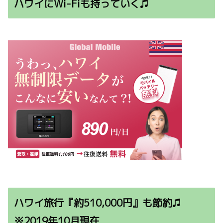
ハワイにWi-Fiも持っていく♫
ハワイ旅行『約510,000円』も節約♫
※2019年10月現在