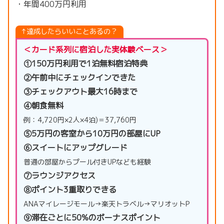
・年間400万円利用
↑達成したらいいことあるの？
＜カード系列に宿泊した実体験ベース＞
①150万円利用で1泊無料宿泊特典
②午前中にチェックインできた
③チェックアウト最大16時まで
④朝食無料
例：4,720円×2人×4泊)＝37,760円
⑤5万円の客室から10万円の部屋にUP
⑥スイートにアップグレード
普通の部屋からプール付きUPなども経験
⑦ラウンジアクセス
⑧ポイント3重取りできる
ANAマイレージモール→楽天トラベル→マリオットP
⑨滞在ごとに50%のボーナスポイント