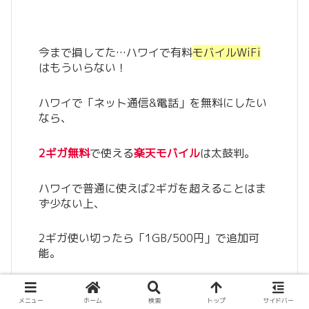
今まで損してた…ハワイで有料
モバイルWiFi
はもういらない！
ハワイで「ネット通信&電話」を無料にしたい
なら、
2ギガ無料
で使える
楽天モバイル
は太鼓判。
ハワイで普通に使えば2ギガを超えることはま
ず少ない上、
2ギガ使い切ったら「1GB/500円」で追加可
能。
ほぼほぼ
ハワイの通信料はダダ
です。
メニュー
ホーム
検索
トップ
サイドバー