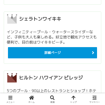
シェラトンワイキキ
インフィニティープール・ウォータースライダーな
ど、子供も大人も楽しめる。好立地で観光アクセスも
便利で、目の前はワイキキビーチ。
詳細ページ
ヒルトン ハワイアン ビレッジ
5つのプール・90以上のレストランとショップ！ホテ
ル内で十分楽しめる巨大な宿泊施設。金曜日はヒルト
ンから花火が上がる。楽天トラベル限定の特典も。
メニュー
ホーム
検索
トップ
サイドバー