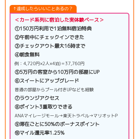
↑達成したらいいことあるの？
＜カード系列に宿泊した実体験ベース＞
①150万円利用で1泊無料宿泊特典
②午前中にチェックインできた
③チェックアウト最大16時まで
④朝食無料
例：4,720円×2人×4泊)＝37,760円
⑤5万円の客室から10万円の部屋にUP
⑥スイートにアップグレード
普通の部屋からプール付きUPなども経験
⑦ラウンジアクセス
⑧ポイント3重取りできる
ANAマイレージモール→楽天トラベル→マリオットP
⑨滞在ごとに50%のボーナスポイント
⑩マイル還元率1.25%